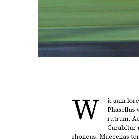
W
iquam lorem
Phasellus 
rutrum. Ae
Curabitur 
rhoncus. Maecenas te