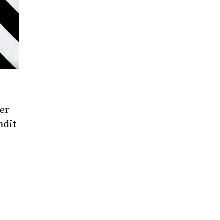
er
ndit