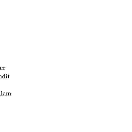
er
ndit
llam